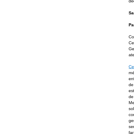
de
Sa
Pa
Co
Ce
Ge
at
Ce
mé
en
de
es
de
Me
so
co
ge
se
fa