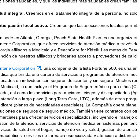
cisiones saludables, y que los individuos más saludables crean famili
lud integral.
Creemos en el tratamiento integral de la persona, no solo 
rticipación local activa.
Creemos que las asociaciones locales permite
n sede en Atlanta, Georgia, Peach State Health Plan es una organizació
ntene Corporation, que ofrece servicios de atención médica a través d
orgia afiliados a Medicaid y a PeachCare for Kids®. Las metas de Peach
ención de nuestros afiliados y brindarles acceso a proveedores de cali
Sitio Externo
ntene Corporation
, una compañía de la lista Fortune 500, es una em
dica que brinda una cartera de servicios a programas de atención mé
focados en individuos con seguros deficientes y sin seguro. Muchos r
 Medicaid, lo que incluye el Programa de Seguro médico para niños (C
tado, así como los servicios para ancianos, ciegos y discapacitados (A
 atención a largo plazo (Long Term Care, LTC), además de otros progra
dicare (planes de necesidades especiales). La Compañía opera plane
luciones de seguros de seguro médico. También tiene contratos con ot
merciales para ofrecer servicios especializados, incluyendo el manejo
stión de la atención, servicios de atención médica en sistemas penitenc
rvicios de salud en el hogar, manejo de vida y salud, gestión de atenció
rmacéuticos, servicios de farmacia especializada y atención a distancia 