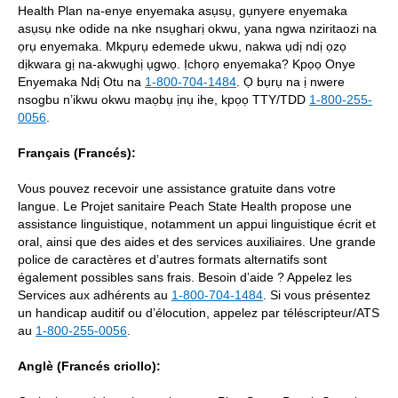
Health Plan na-enye enyemaka asụsụ, gụnyere enyemaka
asụsụ nke odide na nke nsụgharị okwu, yana ngwa nziritaozi na
ọrụ enyemaka. Mkpụrụ edemede ukwu, nakwa ụdị ndị ọzọ
dịkwara gị na-akwụghị ụgwọ. Ịchọrọ enyemaka? Kpọọ Onye
Enyemaka Ndị Otu na
1-800-704-1484
. Ọ bụrụ na ị nwere
nsogbu n’ikwu okwu maọbụ ịnụ ihe, kpọọ TTY/TDD
1-800-255-
0056
.
Français (Francés):
Vous pouvez recevoir une assistance gratuite dans votre
langue. Le Projet sanitaire Peach State Health propose une
assistance linguistique, notamment un appui linguistique écrit et
oral, ainsi que des aides et des services auxiliaires. Une grande
police de caractères et d’autres formats alternatifs sont
également possibles sans frais. Besoin d’aide ? Appelez les
Services aux adhérents au
1-800-704-1484
. Si vous présentez
un handicap auditif ou d’élocution, appelez par téléscripteur/ATS
au
1-800-255-0056
.
Anglè (Francés criollo):