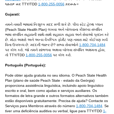
ካለብዎ ወደ TTY/TDD
1-800-255-0056
ይደውሉ።
Gujarati:
તમને તમારી ભાષામાં નિઃશુલ્ક મદદ મળી શકે છે. પીચ સ્ટેટ હેલ્થ પ્લાન
(Peach State Health Plan) લખવા અને બોલવાના કૌશલ્ય સંબંધિત
ભાષા સંબંધિત સહાયની સાથે-સાથે સહાયક સહાય અને સેવાઓ પ્રદાન કરે
છે. મોટા અક્ષરો અને અન્ય વૈકલ્પિક ફોર્મેટ પણ તમારા માટે કોઈપણ ખર્ચ
વિના ઉપલબ્ધ છે. મદદની જરૂર છે? સભ્ય સેવાઓને
1-800-704-1484
પર કૉલ કરો. જો તમને સાંભળવા અથવા બોલવા સંબંધિત અક્ષમતા હોય,
તો TTY/TDD
1-800-255-0056
પર કૉલ કરો.
Português (Portugués):
Pode obter ajuda gratuita no seu idioma. O Peach State Health
Plan (plano de saúde Peach State - estado da Geórgia)
proporciona assistência linguística, incluindo apoio linguístico
escrito e oral, bem como ajudas e serviços auxiliares. Os
formatos de letra grande e outros formatos alternativos também
estão disponíveis gratuitamente. Precisa de ajuda? Contacte os
Serviços para Membros através do número
1-800-704-1484
. Se
tiver uma deficiência auditiva ou verbal, ligue para TTY/TDD
1-