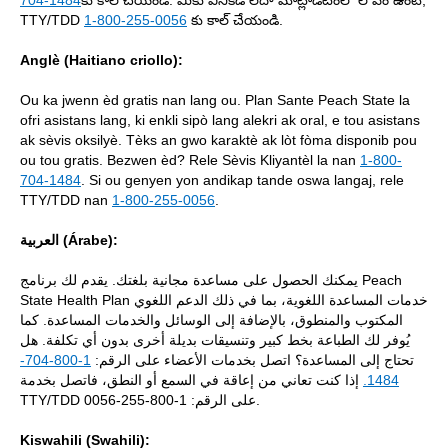
704-1484
కు కాల్ చేయండి. మీకు వినికిడి లేదా మాట్లాడటంలో లోపం ఉంటే,
TTY/TDD
1-800-255-0056
కు కాల్ చేయండి.
Anglè (Haitiano criollo):
Ou ka jwenn èd gratis nan lang ou. Plan Sante Peach State la
ofri asistans lang, ki enkli sipò lang alekri ak oral, e tou asistans
ak sèvis oksilyè. Tèks an gwo karaktè ak lòt fòma disponib pou
ou tou gratis. Bezwen èd? Rele Sèvis Kliyantèl la nan
1-800-
704-1484
. Si ou genyen yon andikap tande oswa langaj, rele
TTY/TDD nan
1-800-255-0056
.
العربية (Árabe):
يمكنك الحصول على مساعدة مجانية بلغتك. يقدم لك برنامج Peach
State Health Plan خدمات المساعدة اللغوية، بما في ذلك الدعم اللغوي
المكتوب والمنطوق، بالإضافة إلى الوسائل والخدمات المساعدة. كما
يُوفر لك الطباعة بخط كبير وتنسيقات بديلة أخرى بدون أي تكلفة. هل
1-800-704-
تحتاج إلى المساعدة؟ اتصل بخدمات الأعضاء على الرقم:
إذا كنت تعاني من إعاقة في السمع أو النطق، فاتصل بخدمة
1484.
TTY/TDD على الرقم: 1-800-255-0056.
Kiswahili (Swahili):