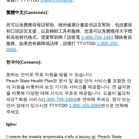
请拨打 TTY/TDD
1-800-255-0056
。
繁體中文(Cantonés):
您可以免費獲得母語幫助。桃州健康計畫提供語言幫助，包括書面
和口頭語言支援，以及輔助工具和服務。您還可以免費獲得大字體
和其他替代格式。需要幫助嗎？請致電
1-800-704-1484
聯絡會員
服務。如果您有聽障或語障，請撥打 TTY/TDD
1-800-255-
0056
。
한국어(Coreano):
원하는 언어로 무료 지원을 받을 수 있습니다.
Peach State Health Plan은 문서 및 음성 언어 서비스를 포함한 언
어 지원을 비롯하여 보조 기기와·서비스를 제공합니다. 큰 글자본
을 비롯해 다양한 대체 서식도 무료로 제공됩니다. 도움이 필요하
세요? 회원 서비스(
1-800-704-1484
)로 연락해 주세요. 청각 또는
언어 장애가 있으시면 TTY/TDD
1‑800‑255‑0056
번으로 연락해
주세요.
Igbo:
Ị nwere ike inweta enyemaka n’efu n’asụsụ gị. Peach State