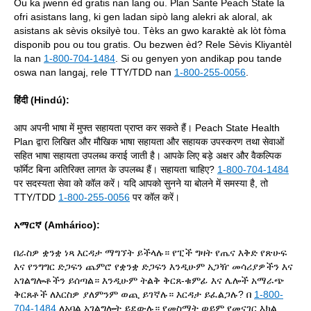
Ou ka jwenn èd gratis nan lang ou. Plan Sante Peach State la
ofri asistans lang, ki gen ladan sipò lang alekri ak aloral, ak
asistans ak sèvis oksilyè tou. Tèks an gwo karaktè ak lòt fòma
disponib pou ou tou gratis. Ou bezwen èd? Rele Sèvis Kliyantèl
la nan
1-800-704-1484
. Si ou genyen yon andikap pou tande
oswa nan langaj, rele TTY/TDD nan
1-800-255-0056
.
हिंदी (Hindú):
आप अपनी भाषा में मुफ्त सहायता प्राप्त कर सकते हैं। Peach State Health
Plan द्वारा लिखित और मौखिक भाषा सहायता और सहायक उपस्करण तथा सेवाओं
सहित भाषा सहायता उपलब्ध कराई जाती है। आपके लिए बड़े अक्षर और वैकल्पिक
फॉर्मेट बिना अतिरिक्त लागत के उपलब्ध हैं। सहायता चाहिए?
1-800-704-1484
पर सदस्यता सेवा को कॉल करें। यदि आपको सुनने या बोलने में समस्या है, तो
TTY/TDD
1-800-255-0056
पर कॉल करें।
አማርኛ (Amhárico):
በራስዎ ቋንቋ ነጻ እርዳታ ማግኘት ይችላሉ። የፒች ግዛት የጤና እቅድ የጽሁፍ
እና የንግግር ድጋፍን ጨምሮ የቋንቋ ድጋፍን እንዲሁም አጋዥ መሳሪያዎችን እና
አገልግሎቶችን ይሰጣል። እንዲሁም ትልቅ ቅርጸ-ቁምፊ እና ሌሎች አማራጭ
ቅርጸቶች ለእርስዎ ያለምንም ወጪ ይገኛሉ። እርዳታ ይፈልጋሉ? በ
1-800-
704-1484
ለአባል አገልግሎት ይደውሉ። የመስማት ወይም የመናገር እክል