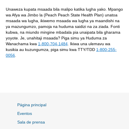
Unaweza kupata msaada bila malipo katika lugha yako. Mpango
wa Afya wa Jimbo la (Peach Peach State Health Plan) unatoa
msaada wa lugha, ikiwemo msaada wa lugha ya maandishi na
ya mazungumzo, pamoja na huduma saidizi na za ziada. Fonti
kubwa, na miundo mingine mbadala pia unaipata bila gharama
yoyote. Je, unahitaji msaada? Piga simu ya Huduma za
Wanachama kwa
1-800-704-1484
. Ikiwa una ulemavu wa
kusikia au kuzungumza, piga simu kwa TTY/TDD
1-800-255-
0056
.
Página principal
Eventos
Sala de prensa