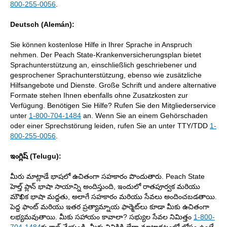
800-255-0056
.
Deutsch (Alemán):
Sie können kostenlose Hilfe in Ihrer Sprache in Anspruch
nehmen. Der Peach State-Krankenversicherungsplan bietet
Sprachunterstützung an, einschließlich geschriebener und
gesprochener Sprachunterstützung, ebenso wie zusätzliche
Hilfsangebote und Dienste. Große Schrift und andere alternative
Formate stehen Ihnen ebenfalls ohne Zusatzkosten zur
Verfügung. Benötigen Sie Hilfe? Rufen Sie den Mitgliederservice
unter
1-800-704-1484
an. Wenn Sie an einem Gehörschaden
oder einer Sprechstörung leiden, rufen Sie an unter TTY/TDD
1-
800-255-0056
.
ఇంగ్లిష్ (Telugu):
మీరు మాట్లాడే భాషలో ఉచితంగా సహకారం పొందుతారు. Peach State
హెల్త్ ప్లాన్ భాషా సాయాన్ని అందిస్తుంది, ఇందులో రాతపూర్వక మరియు
మౌఖిక భాషా మద్దతు, అలాగే సహకారం మరియు సేవలు అందించబడతాయి.
పెద్ద ఫాంట్ మరియు ఇతర ప్రత్యామ్నాయ ఫార్మెట్‌లు కూడా మీకు ఉచితంగా
లభ్యమవుతాయి. మీకు సహాయం కావాలా? సభ్యుల సేవల నిమిత్తం
1-800-