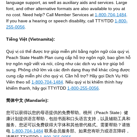
language support, as well as auxiliary aids and services. Large
font, and other alternative formats are also available to you at
no cost. Need help? Call Member Services at
1-800-704-1484
.
If you have a hearing or speech disability, call TTY/TDD
1-800-
255-0056
.
Tiếng Việt (Vietnamita):
Quý vị có thể được trợ giúp miễn phí bằng ngôn ngữ của quý vị.
Peach State Health Plan cung cấp hỗ trợ ngôn ngữ, bao gồm hỗ
trợ ngôn ngữ viết và nói, cũng như các dịch vụ và trợ giúp bổ
sung. Phông chữ lớn và các định dạng thay thế khác cũng được
cung cấp miễn phí cho quý vị. Cần hỗ trợ? Hãy gọi Dịch Vụ Hội
Viên theo số
1-800-704-1484
. Nếu quý vị bị khiếm thính hay
khiếm thanh, hãy gọi TTY/TDD
1-800-255-0056
.
简体中文 (Mandarín):
您可以获得以您的母语提供的免费帮助。桃州（Peach State）健
康计划提供语言帮助，包括书面和口头语言支持，以及辅助工具和
服务。您还可以免费获得大字体和其他替代格式。需要帮助？请致
电
1-800-704-1484
联系会员服务部。如果您有听力或语言障碍，