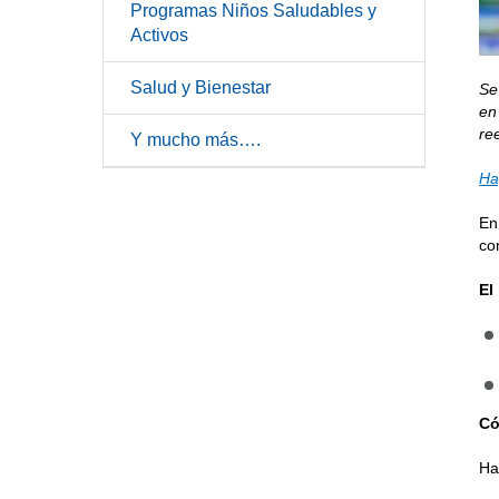
Programas Niños Saludables y
Activos
Salud y Bienestar
Se
en
re
Y mucho más….
Ha
En
co
El
Có
Ha