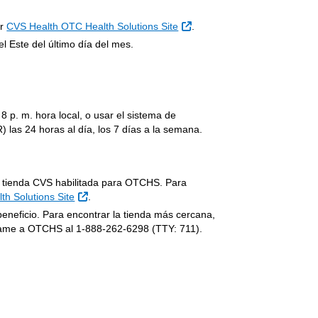
Sitio Externo
ar
CVS Health OTC Health Solutions Site
.
l Este del último día del mes.
8 p. m. hora local, o usar el sistema de
) las 24 horas al día, los 7 días a la semana.
er tienda CVS habilitada para OTCHS. Para
Sitio Externo
h Solutions Site
.
neficio. Para encontrar la tienda más cercana,
o Externo
lame a OTCHS al 1-888-262-6298 (TTY: 711).