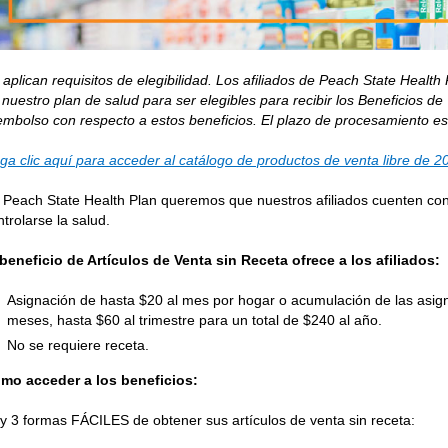
 aplican requisitos de elegibilidad. Los afiliados de Peach State Healt
 nuestro plan de salud para ser elegibles para recibir los Beneficios 
embolso con respecto a estos beneficios. El plazo de procesamiento es
ga clic aquí para acceder al catálogo de productos de venta libre de 2
 Peach State Health Plan queremos que nuestros afiliados cuenten co
ntrolarse la salud.
 beneficio de Artículos de Venta sin Receta ofrece a los afiliados:
Asignación de hasta $20 al mes por hogar o acumulación de las asi
meses, hasta $60 al trimestre para un total de $240 al año.
No se requiere receta.
mo acceder a los beneficios:
y 3 formas FÁCILES de obtener sus artículos de venta sin receta: