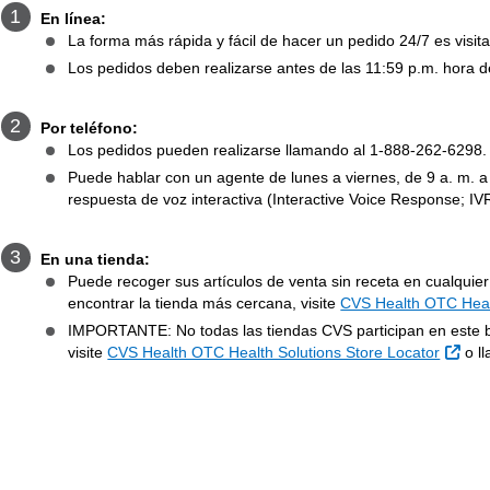
En línea:
La forma más rápida y fácil de hacer un pedido 24/7 es visit
Los pedidos deben realizarse antes de las 11:59 p.m. hora de
Por teléfono:
Los pedidos pueden realizarse llamando al 1-888-262-6298.
Puede hablar con un agente de lunes a viernes, de 9 a. m. a 
respuesta de voz interactiva (Interactive Voice Response; IVR
En una tienda:
Puede recoger sus artículos de venta sin receta en cualqui
encontrar la tienda más cercana, visite
CVS Health OTC Healt
IMPORTANTE: No todas las tiendas CVS participan en este be
Siti
visite
CVS Health OTC Health Solutions Store Locator
o l