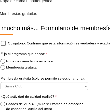
Ropa de cama hipoalergénica
Membresías gratuitas
 mucho más... Formulario de membresí
required
Yes
*
Obligatorio: Confirmo que esta información es verdadera y exacta
required
Elija el programa que desea:
*
Ropa de cama hipoalergénica.
Membresía gratuita
Membresía gratuita (sólo se permite seleccionar una).
required
¿Qué actividad de calidad realizó?
*
Edades de 21 a 49 (mujer): Examen de detección
de cáncer del cuello del útero.